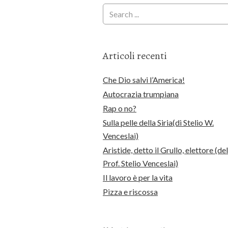
Articoli recenti
Che Dio salvi l’America!
Autocrazia trumpiana
Rap o no?
Sulla pelle della Siria(di Stelio W.
Venceslai)
Aristide, detto il Grullo, elettore (del
Prof. Stelio Venceslai)
Il lavoro è per la vita
Pizza e riscossa