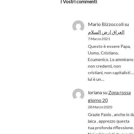
I Vostri commenti
Mario Bizzoccoli
su
العراق ارض السلام
7 Marzo 2021
Questo è essere Papa,
Uomo, Cristiano,
Ecumenico. Lo ammirano 
non credenti, non
cristiani, non capitalisti ...
lui è un…
loriana
su
Zona rossa
giorno 20
28 Marzo 2020
Grazie Paolo , anche io d
laica , apprezzo questa
tua profonda riflessione.