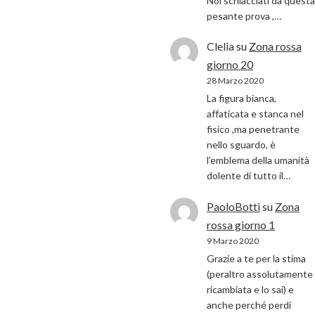
Noi schiacciati da questa
pesante prova ,…
Clelia
su
Zona rossa
giorno 20
28 Marzo 2020
La figura bianca,
affaticata e stanca nel
fisico ,ma penetrante
nello sguardo, è
l’emblema della umanità
dolente di tutto il…
PaoloBotti
su
Zona
rossa giorno 1
9 Marzo 2020
Grazie a te per la stima
(peraltro assolutamente
ricambiata e lo sai) e
anche perché perdi