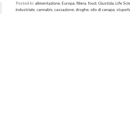
Posted in:
alimentazione
,
Europa
,
filiera
,
food
,
Giustizia
,
Life Sci
industriale
,
cannabis
,
cassazione
,
droghe
,
olio di canapa
,
stupef