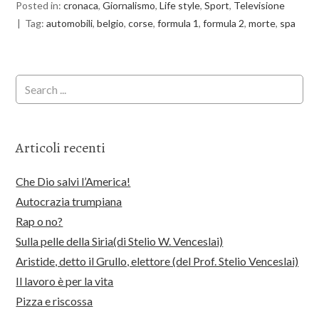
Posted in:
cronaca
,
Giornalismo
,
Life style
,
Sport
,
Televisione
Tag:
automobili
,
belgio
,
corse
,
formula 1
,
formula 2
,
morte
,
spa
Articoli recenti
Che Dio salvi l’America!
Autocrazia trumpiana
Rap o no?
Sulla pelle della Siria(di Stelio W. Venceslai)
Aristide, detto il Grullo, elettore (del Prof. Stelio Venceslai)
Il lavoro è per la vita
Pizza e riscossa