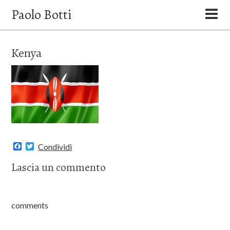
Paolo Botti
Kenya
F
T
Condividi
a
w
c
i
Lascia un commento
e
t
b
t
o
e
o
r
k
comments