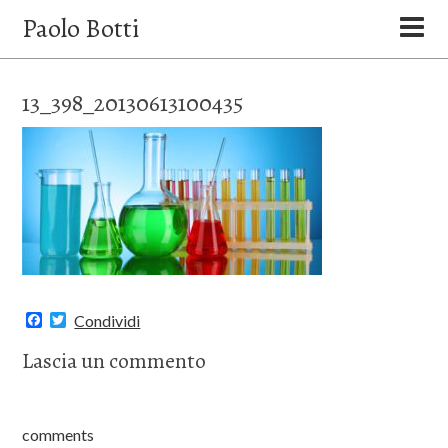
Paolo Botti
13_398_20130613100435
F
T
Condividi
a
w
c
i
Lascia un commento
e
t
b
t
o
e
o
r
k
comments