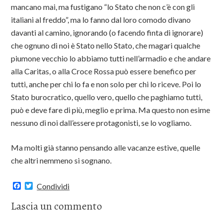
mancano mai, ma fustigano “lo Stato che non c’è con gli
italiani al freddo”, ma lo fanno dal loro comodo divano
davanti al camino, ignorando (o facendo finta di ignorare)
che ognuno di noi è Stato nello Stato, che magari qualche
piumone vecchio lo abbiamo tutti nell’armadio e che andare
alla Caritas, o alla Croce Rossa può essere benefico per
tutti, anche per chi lo fa e non solo per chi lo riceve. Poi lo
Stato burocratico, quello vero, quello che paghiamo tutti,
può e deve fare di più, meglio e prima. Ma questo non esime
nessuno di noi dall’essere protagonisti, se lo vogliamo.
Ma molti già stanno pensando alle vacanze estive, quelle
che altri nemmeno si sognano.
F
T
Condividi
a
w
c
i
Lascia un commento
e
t
b
t