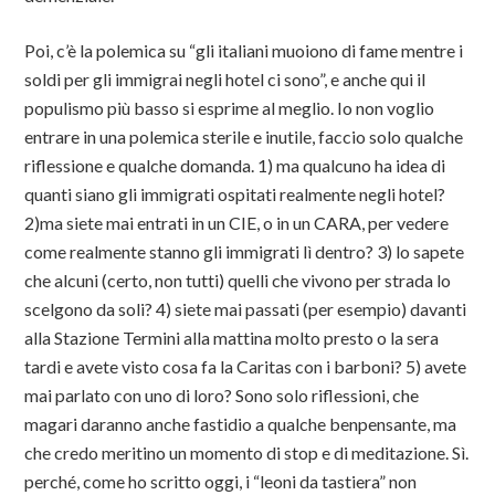
Poi, c’è la polemica su “gli italiani muoiono di fame mentre i
soldi per gli immigrai negli hotel ci sono”, e anche qui il
populismo più basso si esprime al meglio. Io non voglio
entrare in una polemica sterile e inutile, faccio solo qualche
riflessione e qualche domanda. 1) ma qualcuno ha idea di
quanti siano gli immigrati ospitati realmente negli hotel?
2)ma siete mai entrati in un CIE, o in un CARA, per vedere
come realmente stanno gli immigrati lì dentro? 3) lo sapete
che alcuni (certo, non tutti) quelli che vivono per strada lo
scelgono da soli? 4) siete mai passati (per esempio) davanti
alla Stazione Termini alla mattina molto presto o la sera
tardi e avete visto cosa fa la Caritas con i barboni? 5) avete
mai parlato con uno di loro? Sono solo riflessioni, che
magari daranno anche fastidio a qualche benpensante, ma
che credo meritino un momento di stop e di meditazione. Sì.
perché, come ho scritto oggi, i “leoni da tastiera” non