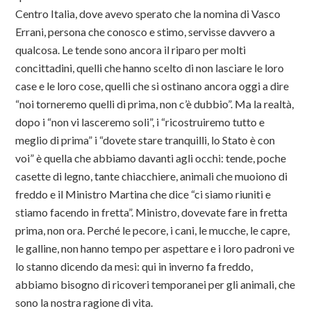
Centro Italia, dove avevo sperato che la nomina di Vasco
Errani, persona che conosco e stimo, servisse davvero a
qualcosa. Le tende sono ancora il riparo per molti
concittadini, quelli che hanno scelto di non lasciare le loro
case e le loro cose, quelli che si ostinano ancora oggi a dire
“noi torneremo quelli di prima, non c’è dubbio”. Ma la realtà,
dopo i “non vi lasceremo soli”, i “ricostruiremo tutto e
meglio di prima” i “dovete stare tranquilli, lo Stato è con
voi” è quella che abbiamo davanti agli occhi: tende, poche
casette di legno, tante chiacchiere, animali che muoiono di
freddo e il Ministro Martina che dice “ci siamo riuniti e
stiamo facendo in fretta”. Ministro, dovevate fare in fretta
prima, non ora. Perché le pecore, i cani, le mucche, le capre,
le galline, non hanno tempo per aspettare e i loro padroni ve
lo stanno dicendo da mesi: qui in inverno fa freddo,
abbiamo bisogno di ricoveri temporanei per gli animali, che
sono la nostra ragione di vita.