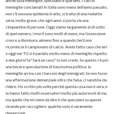
anche sulla meningite, speculano e sparlano. I casi di
meningite conclamati in Italia sono meno dell’anno passato,
non c’è nessuna epidemia in atto, si tratta di una malattia
seria, molto grave, che ogni anno si porta via una
cinquantina di persone. Oggi siamo largamente al di sotto
di quel numero, i morti sono molti di meno, ma l’ossessione
cresce a dismisura, almeno fino a quando (ieri) non
ricomincia il campionato di calcio. Avete fatto caso che ieri
e oggi nei TG si è parlato molto meno di meningite rispetto
a due giorni fa? Sarà un caso? Io non credo. Su questo c’è poi
una becera speculazione di bassissima politica: la
meningite arriva con i barconi degli immigrati. Se non fosse
una affermazione demenziale oltre che falsa, ci sarebbe da
ridere. Ho scritto più volte perché questa cosa non è vera, e
lo hanno fatto molti osservatori molto più autorevoli di me,
ma quello che mi viene da dire è che speculare su queste
vicende per raccogliere qualche voto è veramente
demenziale.