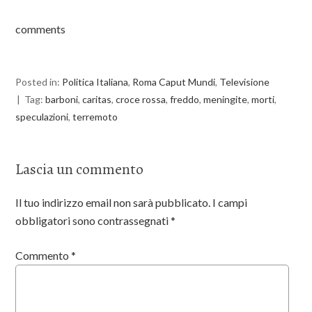
o
e
o
r
k
comments
Posted in:
Politica Italiana
,
Roma Caput Mundi
,
Televisione
Tag:
barboni
,
caritas
,
croce rossa
,
freddo
,
meningite
,
morti
,
speculazioni
,
terremoto
Lascia un commento
Il tuo indirizzo email non sarà pubblicato.
I campi
obbligatori sono contrassegnati
*
Commento
*